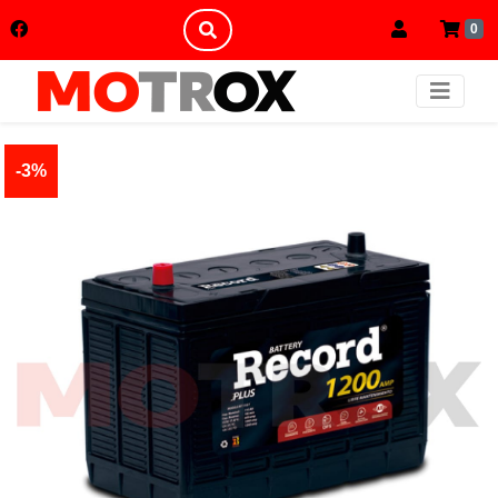
0
-3%