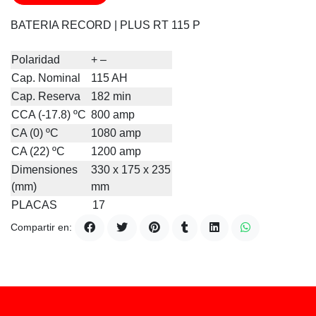
BATERIA RECORD | PLUS RT 115 P
Polaridad
+ –
Cap. Nominal
115 AH
Cap. Reserva
182 min
CCA (-17.8) ºC
800 amp
CA (0) ºC
1080 amp
CA (22) ºC
1200 amp
Dimensiones
330 x 175 x 235
(mm)
mm
PLACAS
17
Compartir en: