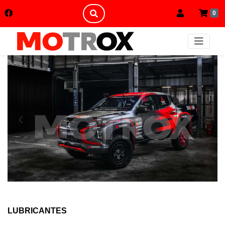
0
‹
›
LUBRICANTES