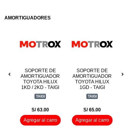
AMORTIGUADORES
DE
SOPORTE DE
SOPORTE DE
AM
DOR
AMORTIGUADOR
AMORTIGUADOR
UX
TOYOTA HILUX
DELANT. PARA
AIGI
1GD - TAIGI
HYUNDAI H1- X
NIS
UND
TAIGI
ONNURI
S/ 65.00
S/ 75.00
rro
Agregar al carro
Agregar al carro
Ag