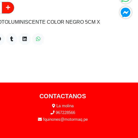
FOTOLUMINISCENTE COLOR NEGRO 5CM X
CONTACTANOS
La molina
967228566
fquinones@motormaq.pe