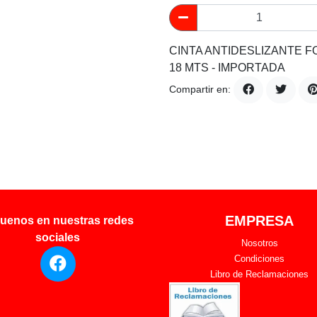
CINTA ANTIDESLIZANTE 
18 MTS - IMPORTADA
Compartir en:
EMPRESA
uenos en nuestras redes
sociales
Nosotros
Condiciones
Libro de Reclamaciones