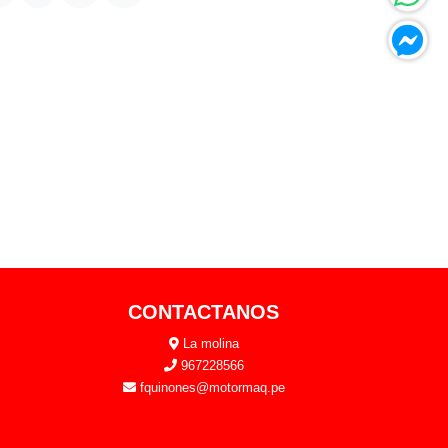
CONTACTANOS
La molina
967228566
fquinones@motormaq.pe