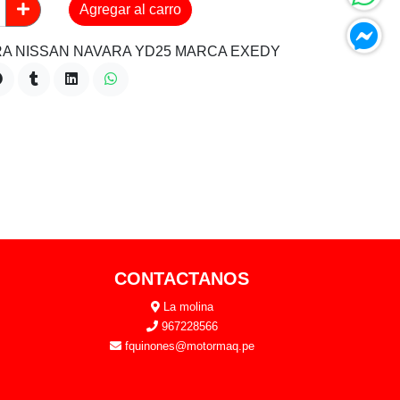
Agregar al carro
A NISSAN NAVARA YD25 MARCA EXEDY
CONTACTANOS
La molina
967228566
fquinones@motormaq.pe