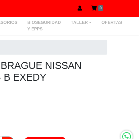
0
SORIOS
BIOSEGURIDAD
TALLER
OFERTAS
Y EPPS
MBRAGUE NISSAN
 B EXEDY