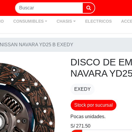
IO
CONSUMIBLES
CHASIS
ELECTRICOS
ACCE
NISSAN NAVARA YD25 B EXEDY
DISCO DE E
NAVARA YD25
EXEDY
Stock por sucursal
Pocas unidades.
S/ 271.50