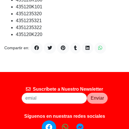
435120K101
4351235320
4351235321
4351235322
435120K220
Compartir en:
Suscríbete a Nuestro Newsletter
Enviar
Síguenos en nuestras redes sociales