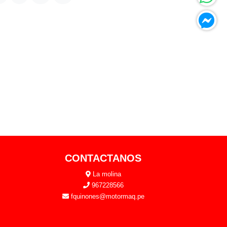
CONTACTANOS
La molina
967228566
fquinones@motormaq.pe