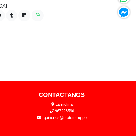
DAI
CONTACTANOS
La molina
967228566
fquinones@motormaq.pe