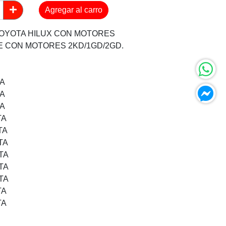
Agregar al carro
TOYOTA HILUX CON MOTORES
CE CON MOTORES 2KD/1GD/2GD.
TA
TA
TA
TA
TA
TA
TA
TA
TA
TA
TA