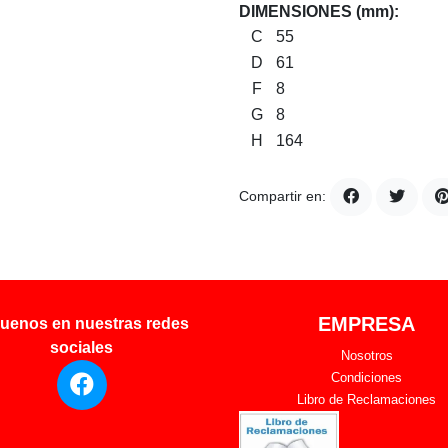
DIMENSIONES (mm):
C
55
D
61
F
8
G
8
H
164
Compartir en:
EMPRESA
uenos en nuestras redes
sociales
Nosotros
Condiciones
Libro de Reclamaciones