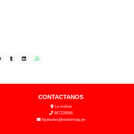
CONTACTANOS
La molina
967228566
fquinones@motormaq.pe