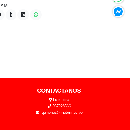
RAM
CONTACTANOS
La molina
967228566
fquinones@motormaq.pe