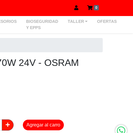
0
SORIOS
BIOSEGURIDAD
TALLER
OFERTAS
Y EPPS
70W 24V - OSRAM
Agregar al carro