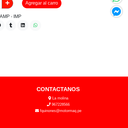
Agregar al carro
AMP - IMP
CONTACTANOS
La molina
967228566
fquinones@motormaq.pe