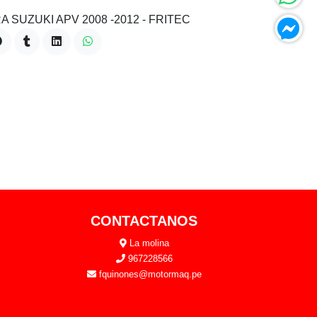
 SUZUKI APV 2008 -2012 - FRITEC
CONTACTANOS
La molina
967228566
fquinones@motormaq.pe