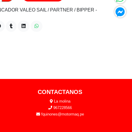
DOR VALEO SAIL / PARTNER / BIPPER -
CONTACTANOS
La molina
967228566
fquinones@motormaq.pe