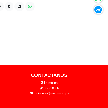
CONTACTANOS
La molina
967228566
fquinones@motormaq.pe