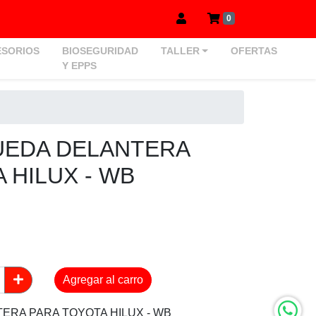
0
SORIOS
BIOSEGURIDAD
TALLER
OFERTAS
Y EPPS
UEDA DELANTERA
 HILUX - WB
Agregar al carro
ERA PARA TOYOTA HILUX - WB