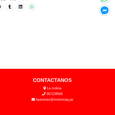
CONTACTANOS
La molina
967228566
fquinones@motormaq.pe