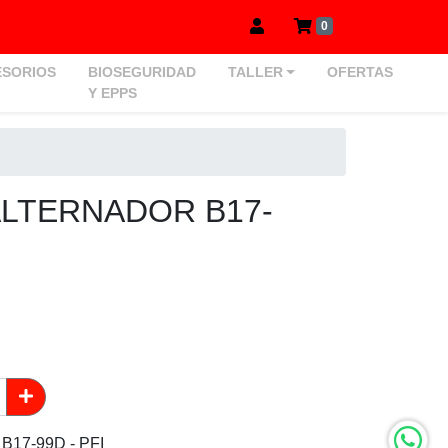
0
SORIOS
BIOSEGURIDAD
TALLER
OFERTAS
Y EPPS
ALTERNADOR B17-
17-99D - PFI