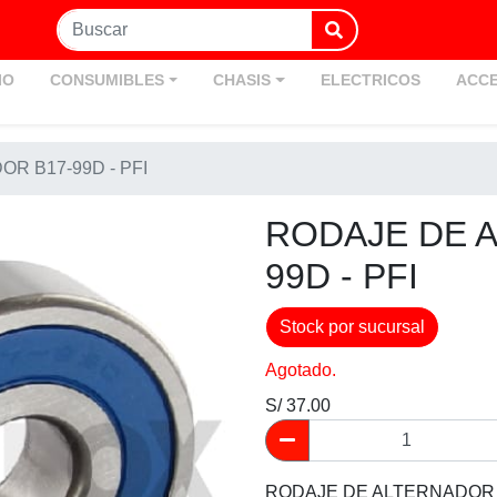
IO
CONSUMIBLES
CHASIS
ELECTRICOS
ACCE
R B17-99D - PFI
RODAJE DE 
99D - PFI
Stock por sucursal
Agotado.
S/ 37.00
RODAJE DE ALTERNADOR B