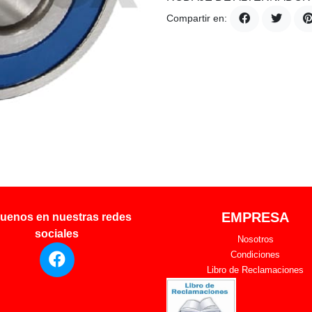
Compartir en:
EMPRESA
uenos en nuestras redes
sociales
Nosotros
Condiciones
Libro de Reclamaciones