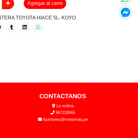
Agregar al carro
TERA TOYOTA HIACE 5L- KOYO
CONTACTANOS
La molina
967228566
fquinones@motormaq.pe