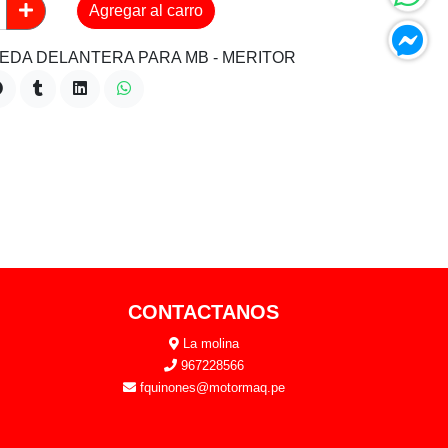
Agregar al carro
EDA DELANTERA PARA MB - MERITOR
CONTACTANOS
La molina
967228566
fquinones@motormaq.pe