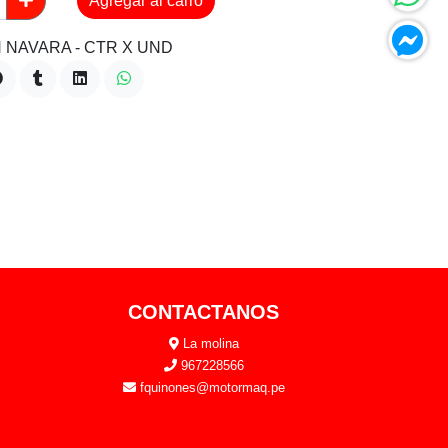
Agregar al carro
 NAVARA - CTR X UND
CONTACTANOS
La molina
967228566
fquinones@motormaq.pe