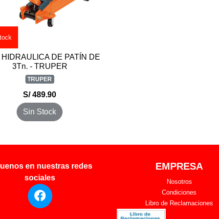
tock
 HIDRAULICA DE PATÍN DE
3Tn. - TRUPER
TRUPER
S/ 489.90
Sin Stock
EMPRESA
uenos en nuestras redes
sociales
Nosotros
Condiciones
Libro de Reclamaciones