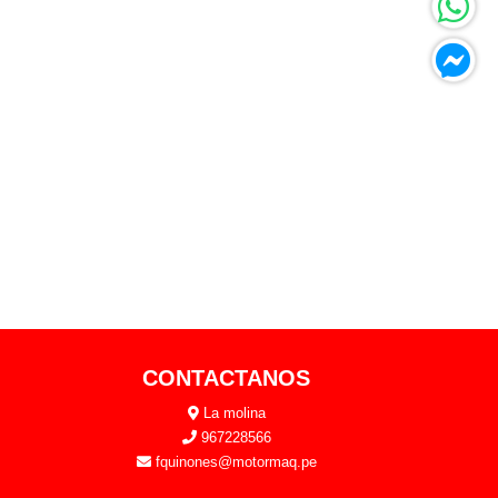
CONTACTANOS
La molina
967228566
fquinones@motormaq.pe