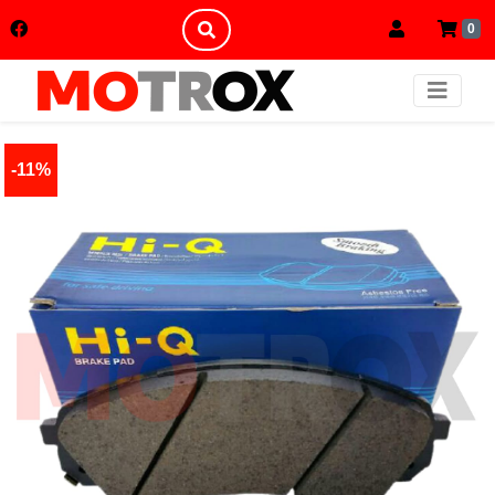
0
-11%