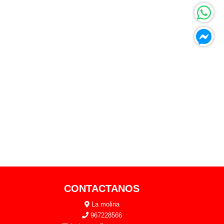
CONTACTANOS
La molina
967228566