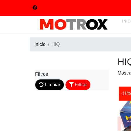
INIC
Inicio
HIQ
HI
Mostr
Filtros
Limpiar
Filtrar
-11%